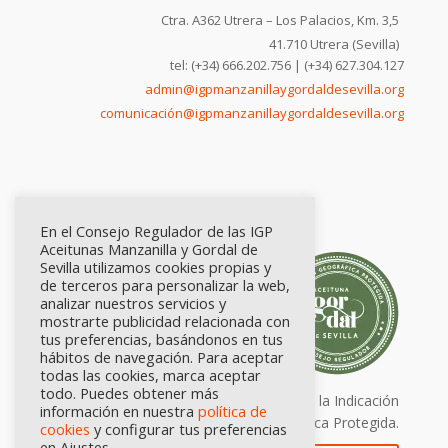
Ctra. A362 Utrera – Los Palacios, Km. 3,5
41.710 Utrera (Sevilla)
tel: (+34) 666.202.756 | (+34) 627.304.127
admin@igpmanzanillaygordaldesevilla.org
comunicación@igpmanzanillaygordaldesevilla.org
En el Consejo Regulador de las IGP
Aceitunas Manzanilla y Gordal de
Sevilla utilizamos cookies propias y
de terceros para personalizar la web,
analizar nuestros servicios y
mostrarte publicidad relacionada con
tus preferencias, basándonos en tus
hábitos de navegación. Para aceptar
todas las cookies, marca aceptar
todo. Puedes obtener más
Calidad certificada por Origen. Sellos de la Indicación
información en nuestra
política de
Geográfica Protegida.
cookies
y configurar tus preferencias
en Ajustes.