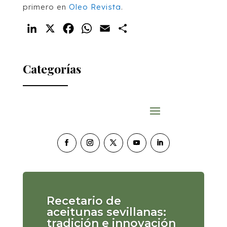
primero en
Oleo Revista
.
LinkedIn
X
Facebook
WhatsApp
Email
Compartir
Categorías
Recetario de
aceitunas sevillanas:
tradición e innovación