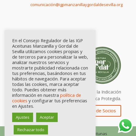
comunicación@igpmanzanillaygordaldesevilla.org
En el Consejo Regulador de las IGP
Aceitunas Manzanilla y Gordal de
Sevilla utilizamos cookies propias y
de terceros para personalizar la web,
analizar nuestros servicios y
mostrarte publicidad relacionada con
tus preferencias, basándonos en tus
hábitos de navegación. Para aceptar
todas las cookies, marca aceptar
todo. Puedes obtener más
Calidad certificada por Origen. Sellos de la Indicación
información en nuestra
política de
Geográfica Protegida.
cookies
y configurar tus preferencias
en Ajustes.
Zona de Socios
Ajustes
Aceptar
Rechazar todo
© Consejo Regulador de las IGP Aceitunas