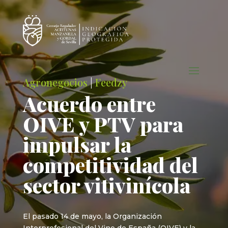
Agronegocios
|
Feedzy
Acuerdo entre
OIVE y PTV para
impulsar la
competitividad del
sector vitivinícola
El pasado 14 de mayo, la Organización