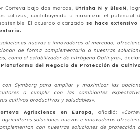
por Corteva bajo dos marcas,
Utrisha N y BlueN
, log
 los cultivos, contribuyendo a maximizar el potencial 
 sostenible. El acuerdo alcanzado
se hace extensivo
entario.
 soluciones nuevas e innovadoras al mercado, ofrecien
cionan de forma complementaria a nuestras solucion
os, como el estabilizador de nitrógeno Optinyte
», decla
 Plataforma del Negocio de Protección de Cultiv
 con Symborg para ampliar y maximizar las opcion
cultores a cumplir con las cambiantes expectativ
us cultivos productivos y saludables».
Corteva Agriscience en Europa
, añadió:
«Corte
 agricultores soluciones nuevas e innovadoras ofrecien
complementan con nuestras soluciones de protección 