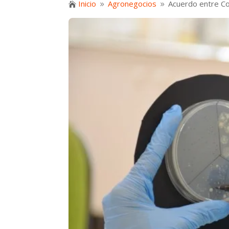
Inicio
Agronegocios
Acuerdo entre Co

9
9