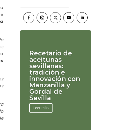
ra
de
 a
do
es
Recetario de
ra
aceitunas
os
sevillanas:
tradición e
innovación con
es
Manzanilla y
as
Gordal de
Sevilla
va
Leer más
do
de