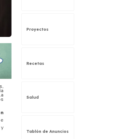
Proyectos
Recetas
s,
ía
La
Salud
os
ón
ue
 y
Tablón de Anuncios