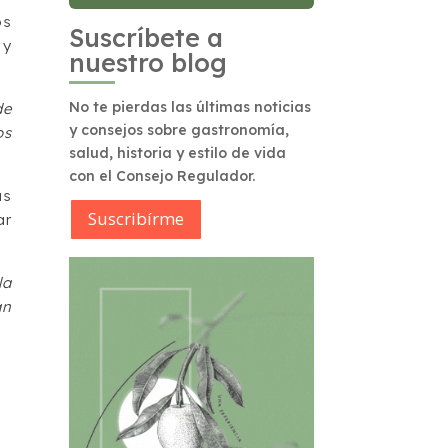
os
Suscríbete a
 y
nuestro blog
No te pierdas las últimas noticias
de
y consejos sobre gastronomía,
os
salud, historia y estilo de vida
con el Consejo Regulador.
as
Suscribírme
ar
la
an