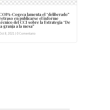
COPA-Cogeca lamenta el “deliberado”
retraso en publicarse el informe
técnico del CCI sobre la Estrategia “De
la granja a la mesa”
Oct 8, 2021
| 0 Comentario