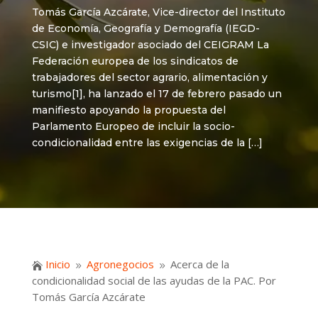
Tomás García Azcárate, Vice-director del Instituto
de Economía, Geografía y Demografía (IEGD-
CSIC) e investigador asociado del CEIGRAM La
Federación europea de los sindicatos de
trabajadores del sector agrario, alimentación y
turismo[1], ha lanzado el 17 de febrero pasado un
manifiesto apoyando la propuesta del
Parlamento Europeo de incluir la socio-
condicionalidad entre las exigencias de la […]
Inicio
Agronegocios
Acerca de la

9
9
condicionalidad social de las ayudas de la PAC. Por
Tomás García Azcárate