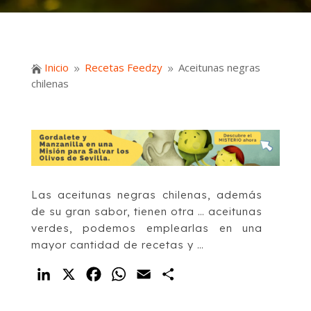
Inicio
Recetas Feedzy
Aceitunas negras

9
9
chilenas
Las aceitunas negras chilenas, además
de su gran sabor, tienen otra … aceitunas
verdes, podemos emplearlas en una
mayor cantidad de recetas y …
LinkedIn
X
Facebook
WhatsApp
Email
Compartir