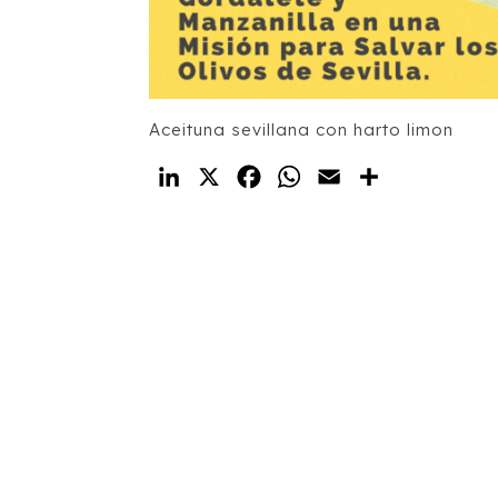
Aceituna sevillana con harto limon
LinkedIn
X
Facebook
WhatsApp
Email
Compartir