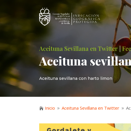
Aceituna Sevillana en Twitter
|
Fe
Aceituna sevilla
Aceituna sevillana con harto limon
Inicio
Aceituna Sevillana en Twitter
Ac

9
9