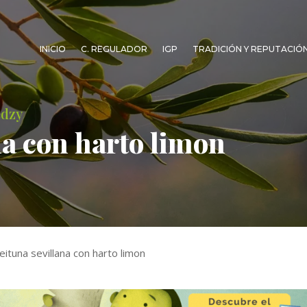
INICIO
C. REGULADOR
IGP
TRADICIÓN Y REPUTACIÓ
edzy
na con harto limon
eituna sevillana con harto limon