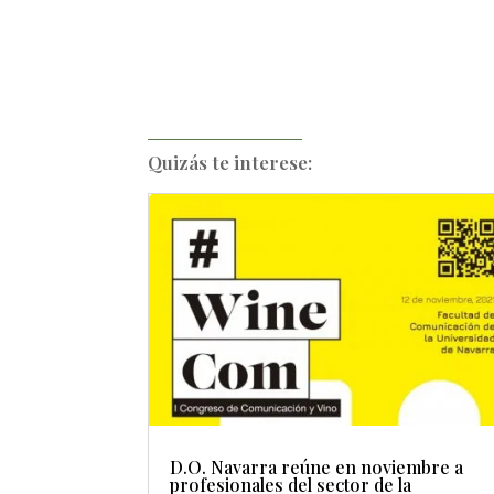
Quizás te interese:
D.O. Navarra reúne en noviembre a
profesionales del sector de la