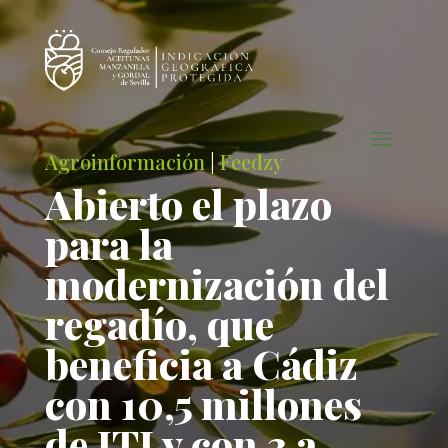
Agroinformación
|
Feedzy
Abierto el plazo
para la
modernización del
regadío, que
beneficia a Cádiz
con 10,5 millones
de ITI y con 3 a