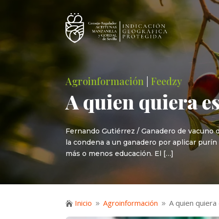
Agroinformación
|
Feedzy
A quien quiera e
Fernando Gutiérrez / Ganadero de vacuno d
la condena a un ganadero por aplicar purín 
más o menos educación. El […]
Inicio
Agroinformación
A quien quiera

9
9