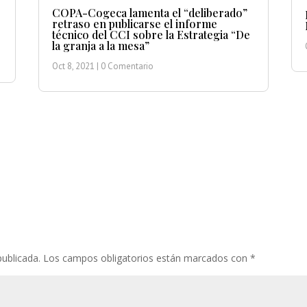
COPA-Cogeca lamenta el “deliberado”
retraso en publicarse el informe
técnico del CCI sobre la Estrategia “De
la granja a la mesa”
Oct 8, 2021
| 0 Comentario
publicada.
Los campos obligatorios están marcados con
*