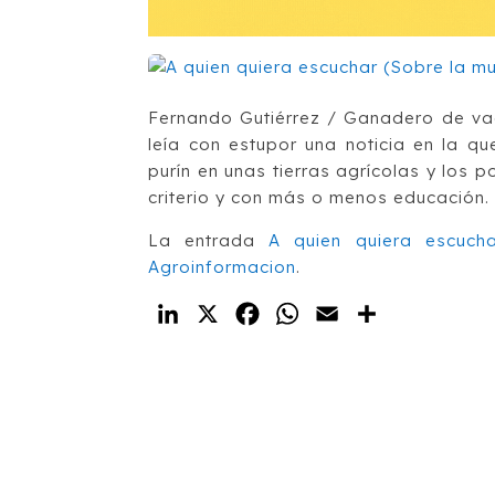
Fernando Gutiérrez / Ganadero de vac
leía con estupor una noticia en la 
purín en unas tierras agrícolas y los
criterio y con más o menos educación. 
La entrada
A quien quiera escucha
Agroinformacion
.
LinkedIn
X
Facebook
WhatsApp
Email
Compartir