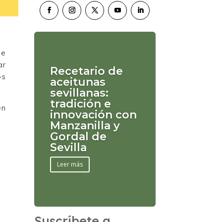
he
ar
Recetario de
os
aceitunas
sevillanas:
tradición e
en
innovación con
Manzanilla y
Gordal de
Sevilla
Leer más
Suscríbete a