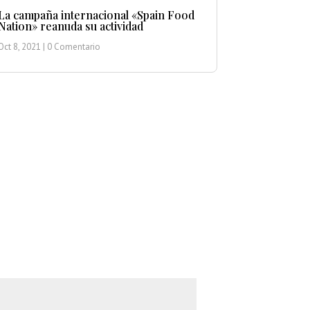
La campaña internacional «Spain Food
Nation» reanuda su actividad
Oct 8, 2021
| 0 Comentario