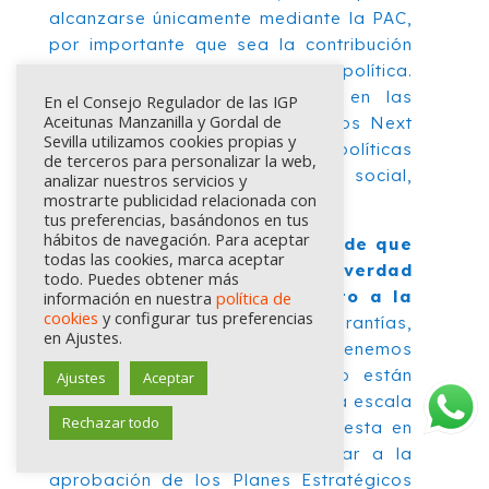
alcanzarse únicamente mediante la PAC,
por importante que sea la contribución
posible y necesaria de dicha política.
Estoy pensando, entre otros, en las
En el Consejo Regulador de las IGP
Aceitunas Manzanilla y Gordal de
ayudas de estado, en los fondos Next
Sevilla utilizamos cookies propias y
Gen y (entre otras) en las políticas
de terceros para personalizar la web,
fiscal, territorial y regional, social,
analizar nuestros servicios y
mostrarte publicidad relacionada con
educativa…
tus preferencias, basándonos en tus
hábitos de navegación. Para aceptar
37.- ¿Qué garantías tenemos de que
todas las cookies, marca aceptar
los Eco-esquemas vayan de verdad
todo. Puedes obtener más
a tener un impacto en cuanto a la
información en nuestra
política de
cookies
y configurar tus preferencias
transición agro-ecológica?
Garantías,
en Ajustes.
lo que se dice garantías, tenemos
pocas. Los Eco-esquemas solo están
Ajustes
Aceptar
definidos en sus grandes líneas a escala
Rechazar todo
europea. El detalle (y el diablo esta en
los detalles) tendrá que esperar a la
aprobación de los Planes Estratégicos