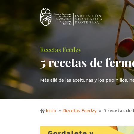
Recetas Feedzy
5
recetas de
ferme
Más allá de las aceitunas y los pepinillos,
Inicio
Recetas Feedzy
5
recetas de
f

9
9