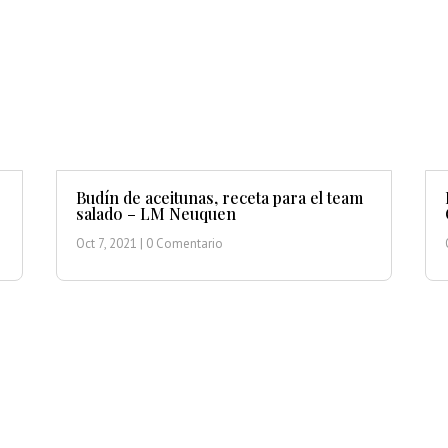
Budín de aceitunas, receta para el team
salado – LM Neuquen
Oct 7, 2021
| 0 Comentario