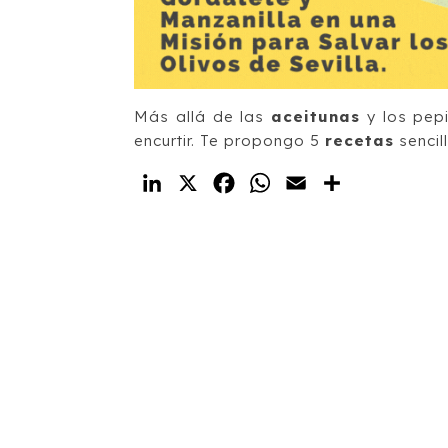
Más allá de las
aceitunas
y los pepi
encurtir. Te propongo 5
recetas
sencil
LinkedIn
X
Facebook
WhatsApp
Email
Compartir