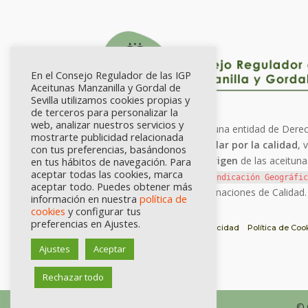
En el Consejo Regulador de las IGP
Aceitunas Manzanilla y Gordal de
Sevilla utilizamos cookies propias y
de terceros para personalizar la
web, analizar nuestros servicios y
El Consejo Regulador es una entidad de Derec
mostrarte publicidad relacionada
lucro, que se ocupa de
velar por la calidad
, 
con tus preferencias, basándonos
normativa
y
avalar el origen
de las aceituna
en tus hábitos de navegación. Para
aceptar todas las cookies, marca
industrias adscritas a la
Indicación Geográfic
aceptar todo. Puedes obtener más
gestión de dichas denominaciones de Calidad.
información en nuestra
política de
cookies
y configurar tus
preferencias en Ajustes.
Aviso Legal
Política de Privacidad
Política de Coo
Portal de Transparencia
Ajustes
Aceptar
Rechazar todo
© 