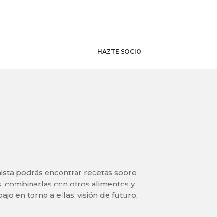
N
MANZANILLA
GORDAL
SOCIOS
BLOG
CONTACTO
HAZTE SOCIO
ista podrás encontrar recetas sobre
s, combinarlas con otros alimentos y
bajo en torno a ellas, visión de futuro,