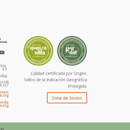
, Km.
3,5
Calidad certificada por Origen.
illa)
Sellos de la Indicación Geográfica
 (+34)
4.127
Protegida.
esevi
la.org
Zona de Socios
gorda
a.org
25.