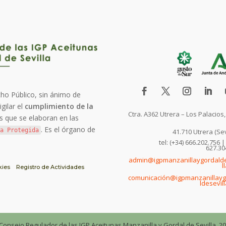
ho Público, sin ánimo de
vigilar el
cumplimiento de la
Ctra. A362 Utrera – Los Palacios
s que se elaboran en las
. Es el órgano de
a Protegida
41.710 Utrera (Sev
tel: (+34) 666.202.756 |
627.30
admin@igpmanzanillaygordald
l
kies
Registro de Actividades
comunicación@igpmanzanillay
ldesevill
Consejo Regulador de las IGP Aceitunas Manzanilla y Gordal de Sevilla, 20