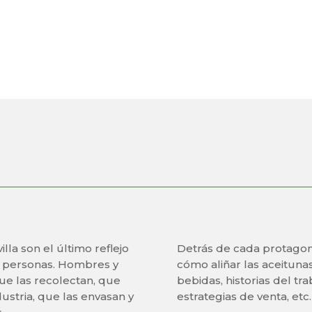
INICIO
C. REGULADOR
IGP
TRADICIÓN Y REPUTACIÓ
lla son el último reflejo
Detrás de cada protagon
as personas. Hombres y
cómo aliñar las aceituna
ue las recolectan, que
bebidas, historias del tra
ustria, que las envasan y
estrategias de venta, etc.