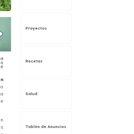
Proyectos
ha
Recetas
io
ué
an
lo
la
Salud
de
en
Tablón de Anuncios
es