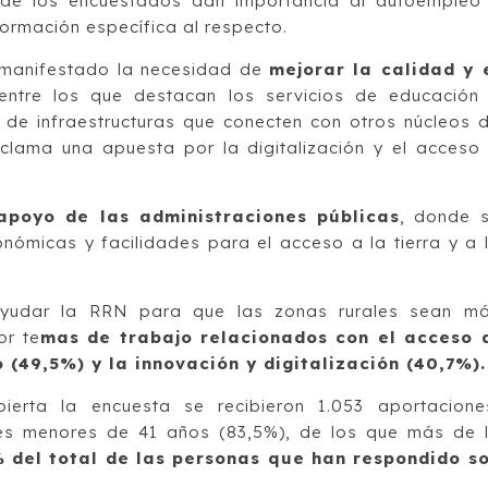
 de los encuestados dan importancia al autoempleo
ormación específica al respecto.
 manifestado la necesidad de
mejorar la calidad y 
ntre los que destacan los servicios de educación
a de infraestructuras que conecten con otros núcleos 
clama una apuesta por la digitalización y el acceso
apoyo de las administraciones públicas
, donde 
nómicas y facilidades para el acceso a la tierra y a 
yudar la RRN para que las zonas rurales sean m
or te
mas de trabajo relacionados con el acceso 
(49,5%) y la innovación y digitalización (40,7%).
erta la encuesta se recibieron 1.053 aportacione
nes menores de 41 años (83,5%), de los que más de 
% del total de las personas que han respondido s