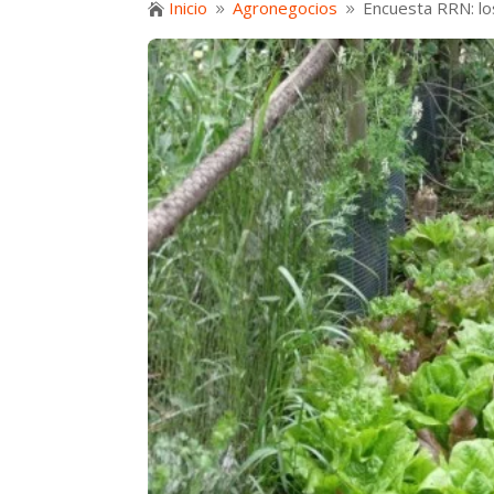
Inicio
Agronegocios
Encuesta RRN: lo

9
9