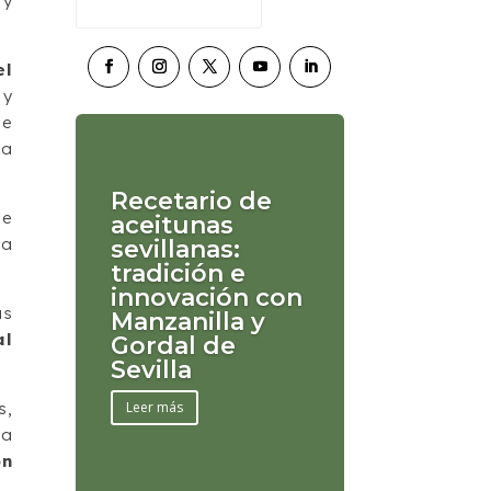
 y
el
 y
de
 a
Recetario de
se
aceitunas
la
sevillanas:
tradición e
innovación con
ás
Manzanilla y
al
Gordal de
Sevilla
s,
Leer más
la
on