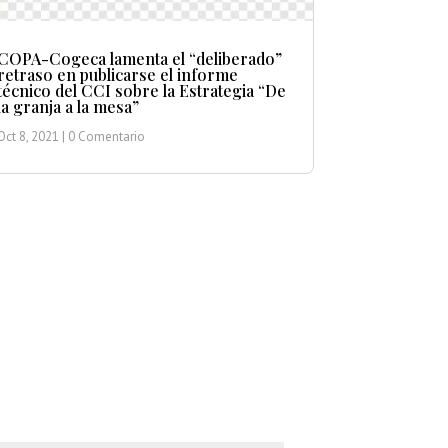
COPA-Cogeca lamenta el “deliberado”
retraso en publicarse el informe
técnico del CCI sobre la Estrategia “De
la granja a la mesa”
Oct 8, 2021
| 0 Comentario