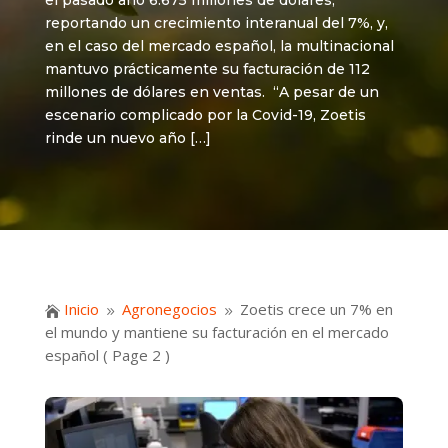
el pasado año 6.675 millones de dólares,
reportando un crecimiento interanual del 7%, y,
en el caso del mercado español, la multinacional
mantuvo prácticamente su facturación de 112
millones de dólares en ventas. “A pesar de un
escenario complicado por la Covid-19, Zoetis
rinde un nuevo año […]
Inicio
Agronegocios
Zoetis crece un 7% en

9
9
el mundo y mantiene su facturación en el mercado
español
( Page 2 )