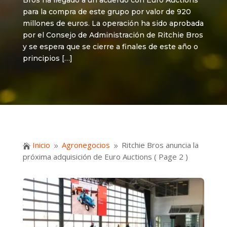
Bros ha llegado a un acuerdo con Euro Auctions
para la compra de este grupo por valor de 920
millones de euros. La operación ha sido aprobada
por el Consejo de Administración de Ritchie Bros
y se espera que se cierre a finales de este año o
principios […]
Inicio
Agronegocios
Ritchie Bros anuncia la

9
9
próxima adquisición de Euro Auctions
( Page 2 )