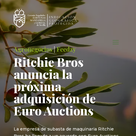
Agronegocios
|
Feedzy
Ritchie Bros
anuncia la
próxima
adquisición de
Euro Auctions
La empresa de subasta de maquinaria Ritchie