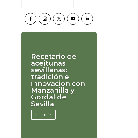
Recetario de
aceitunas
sevillanas:
tradición e
innovación con
Manzanilla y
Gordal de
Sevilla
Leer más