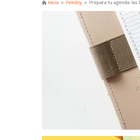
Inicio
Feedzy
Prepara tu agenda: las 

9
9