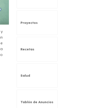
Proyectos
 y
an
se
na
Recetas
mo
Salud
Tablón de Anuncios