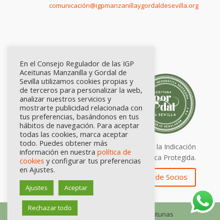
comunicación@igpmanzanillaygordaldesevilla.org
En el Consejo Regulador de las IGP
Aceitunas Manzanilla y Gordal de
Sevilla utilizamos cookies propias y
de terceros para personalizar la web,
analizar nuestros servicios y
mostrarte publicidad relacionada con
tus preferencias, basándonos en tus
hábitos de navegación. Para aceptar
todas las cookies, marca aceptar
todo. Puedes obtener más
Calidad certificada por Origen. Sellos de la Indicación
información en nuestra
política de
Geográfica Protegida.
cookies
y configurar tus preferencias
en Ajustes.
Zona de Socios
Ajustes
Aceptar
Rechazar todo
© Consejo Regulador de las IGP Aceitunas