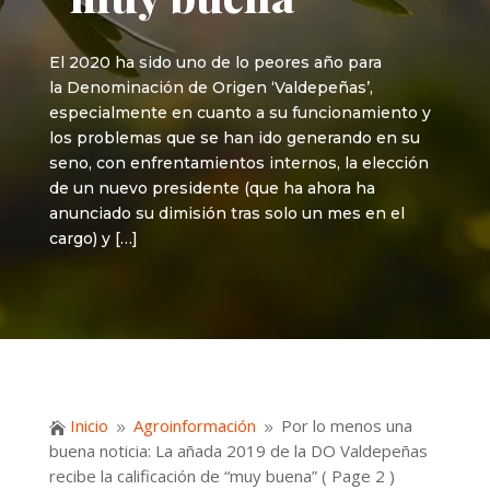
El 2020 ha sido uno de lo peores año para
la Denominación de Origen ‘Valdepeñas’,
especialmente en cuanto a su funcionamiento y
los problemas que se han ido generando en su
seno, con enfrentamientos internos, la elección
de un nuevo presidente (que ha ahora ha
anunciado su dimisión tras solo un mes en el
cargo) y […]
Inicio
Agroinformación
Por lo menos una

9
9
buena noticia: La añada 2019 de la DO Valdepeñas
recibe la calificación de “muy buena”
( Page 2 )