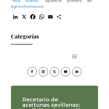
“muy buena”
aparece primero en
Agroinformacion
.
LinkedIn
X
Facebook
WhatsApp
Email
Compartir
Categorías
Recetario de
aceitunas sevillanas: