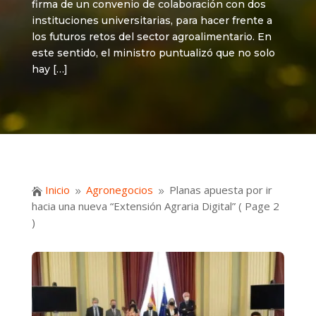
firma de un convenio de colaboración con dos
instituciones universitarias, para hacer frente a
los futuros retos del sector agroalimentario. En
este sentido, el ministro puntualizó que no solo
hay […]
Inicio
Agronegocios
Planas apuesta por ir

9
9
hacia una nueva “Extensión Agraria Digital”
( Page 2
)