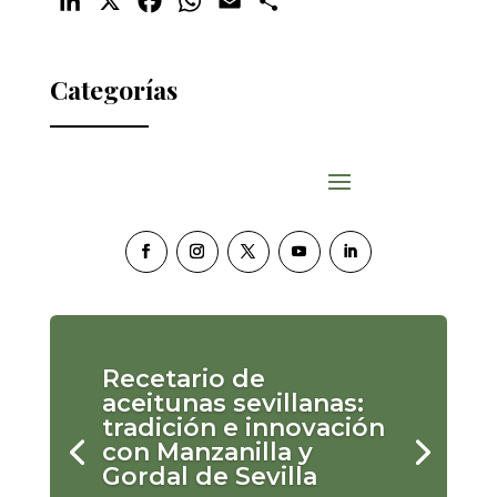
LinkedIn
X
Facebook
WhatsApp
Email
Compartir
Categorías
Recetario de
aceitunas sevillanas:
tradición e innovación
con Manzanilla y
Gordal de Sevilla