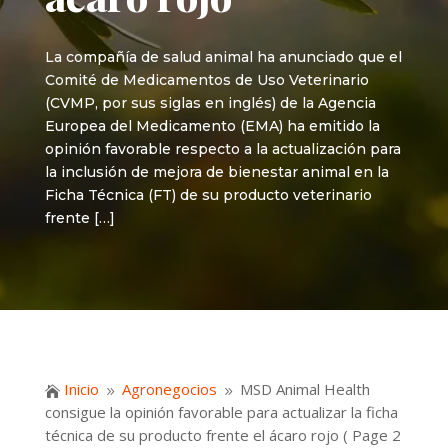
La compañía de salud animal ha anunciado que el
Comité de Medicamentos de Uso Veterinario
(CVMP, por sus siglas en inglés) de la Agencia
Europea del Medicamento (EMA) ha emitido la
opinión favorable respecto a la actualización para
la inclusión de mejora de bienestar animal en la
Ficha Técnica (FT) de su producto veterinario
frente […]
Inicio
Agronegocios
MSD Animal Health

9
9
consigue la opinión favorable para actualizar la ficha
técnica de su producto frente el ácaro rojo
( Page 2