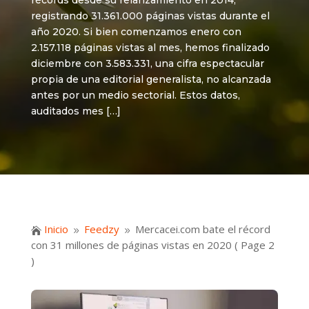
récords desde su relanzamiento en 2014,
registrando 31.361.000 páginas vistas durante el
año 2020. Si bien comenzamos enero con
2.157.118 páginas vistas al mes, hemos finalizado
diciembre con 3.583.331, una cifra espectacular
propia de una editorial generalista, no alcanzada
antes por un medio sectorial. Estos datos,
auditados mes […]
Inicio
Feedzy
Mercacei.com bate el récord

9
9
con 31 millones de páginas vistas en 2020
( Page 2
)