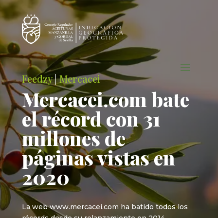
Feedzy
|
Mercacei
Mercacei.com bate
el récord con 31
millones de
páginas vistas en
2020
La web www.mercacei.com ha batido todos los