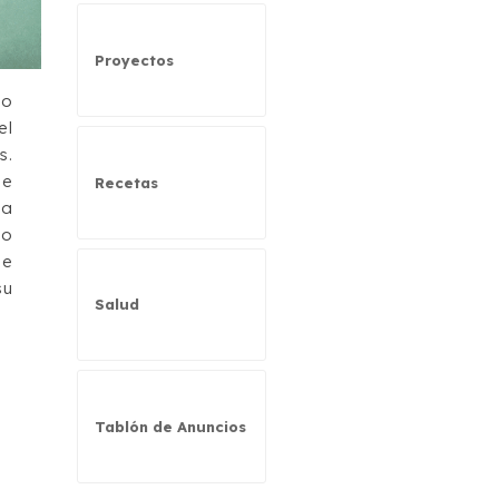
Proyectos
lo
el
s.
de
Recetas
la
lo
ue
su
Salud
Tablón de Anuncios