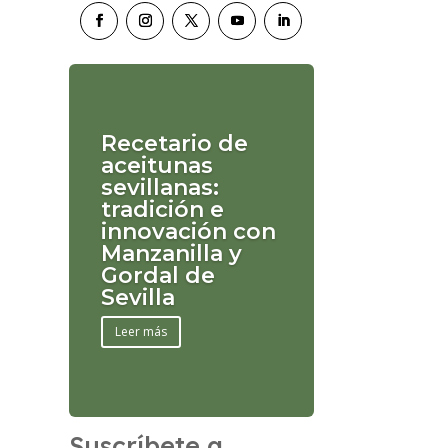
Recetario de
aceitunas
sevillanas:
tradición e
innovación con
Manzanilla y
Gordal de
Sevilla
Leer más
Suscríbete a