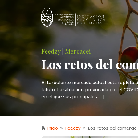
Feedzy
|
Mercacei
Los retos del com
El turbulento mercado actual está repleto d
futuro. La situación provocada por el COVID-
en el que sus principales […]
Inicio
Feedzy
Los retos del comercio 

9
9