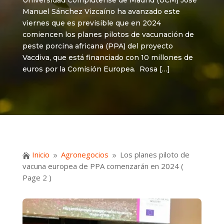
Universidad Complutense de Madrid (UCM) José
Manuel Sánchez Vizcaíno ha avanzado este
viernes que es previsible que en 2024
comiencen los planes pilotos de vacunación de
peste porcina africana (PPA) del proyecto
Vacdiva, que está financiado con 10 millones de
euros por la Comisión Europea. Rosa […]
Inicio
Agronegocios
Los planes piloto de

9
9
vacuna europea de PPA comenzarán en 2024
(
Page 2 )