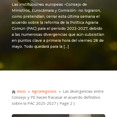
Las instituciones europeas –Consejo de
Ministros, Eurocámara y Comisión- no lograron,
como pretendían, cerrar esta última semana el
acuerdo sobre la reforma de la Política Agraria
Común (PAC) para el periodo 2023-2027, debido
a las numerosas divergencias que aún subsistían
en puntos clave a primera hora del viernes 28 de
mayo. Todo quedará para la […]
Inicio
Agronegocios
Las divergencias entre

9
9
Consejo y PE hacen fracasar el acuerdo definitivo
sobre la PAC 2023-2027
( Page 2 )