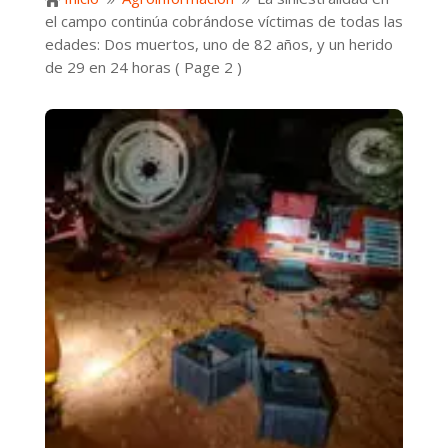

9
9
el campo continúa cobrándose víctimas de todas las
edades: Dos muertos, uno de 82 años, y un herido
de 29 en 24 horas
( Page 2 )