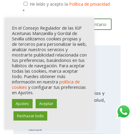
He leído y acepto la
Política de privacidad
*
Enviar comentario
En el Consejo Regulador de las IGP
Aceitunas Manzanilla y Gordal de
Sevilla utilizamos cookies propias y
de terceros para personalizar la web,
analizar nuestros servicios y
mostrarte publicidad relacionada con
tus preferencias, basándonos en tus
Suscríbete a
hábitos de navegación. Para aceptar
todas las cookies, marca aceptar
nuestro blog
todo. Puedes obtener más
información en nuestra
política de
cookies
y configurar tus preferencias
en Ajustes.
No te pierdas las últimas noticias y
consejos sobre gastronomía, salud,
Ajustes
Aceptar
historia y estilo de vida con el
Consejo Regulador.
Rechazar todo