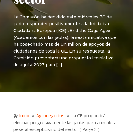
La Comisión ha decidido este miércoles 30 de
junio responder positivamente a la Iniciativa
Ciudadana Europea (ICE) «End the Cage Age»
(Acabemos con las jaulas), la sexta iniciativa que
ha cosechado más de un millón de apoyos de
ciudadanos de toda la UE. En su respuesta, la
Comisión presentará una propuesta legislativa
de aquí a 2023 para […]
Inicio
Agronegocios
La CE propondrá

9
9
eliminar progresivamente las jaulas para animales
pese al escepticismo del sector
( Page 2 )