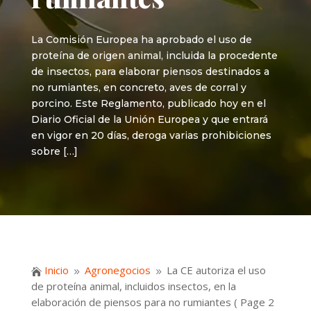
La Comisión Europea ha aprobado el uso de
proteína de origen animal, incluida la procedente
de insectos, para elaborar piensos destinados a
no rumiantes, en concreto, aves de corral y
porcino. Este Reglamento, publicado hoy en el
Diario Oficial de la Unión Europea y que entrará
en vigor en 20 días, deroga varias prohibiciones
sobre […]
Inicio
Agronegocios
La CE autoriza el uso

9
9
de proteína animal, incluidos insectos, en la
elaboración de piensos para no rumiantes
( Page 2