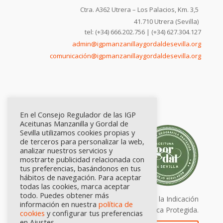
Ctra. A362 Utrera – Los Palacios, Km. 3,5
41.710 Utrera (Sevilla)
tel: (+34) 666.202.756 | (+34) 627.304.127
admin@igpmanzanillaygordaldesevilla.org
comunicación@igpmanzanillaygordaldesevilla.org
En el Consejo Regulador de las IGP
Aceitunas Manzanilla y Gordal de
Sevilla utilizamos cookies propias y
de terceros para personalizar la web,
analizar nuestros servicios y
mostrarte publicidad relacionada con
tus preferencias, basándonos en tus
hábitos de navegación. Para aceptar
todas las cookies, marca aceptar
todo. Puedes obtener más
Calidad certificada por Origen. Sellos de la Indicación
información en nuestra
política de
Geográfica Protegida.
cookies
y configurar tus preferencias
en Ajustes.