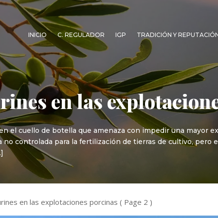
INICIO
C. REGULADOR
IGP
TRADICIÓN Y REPUTACIÓ
rines en las explotacion
 en el cuello de botella que amenaza con impedir una mayor e
 no controlada para la fertilización de tierras de cultivo, per
]
rines en las explotaciones porcinas
( Page 2 )