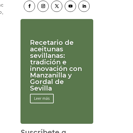
nc
o,
Recetario de
aceitunas
sevillanas:
tradición e
innovación con
Manzanilla y
Gordal de
Sevilla
Leer más
Suscríbete a