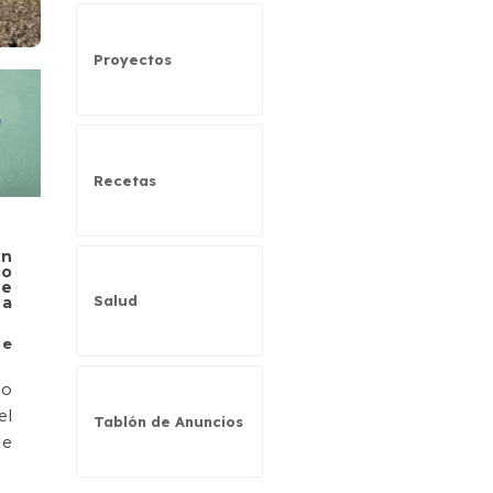
Proyectos
Recetas
on
do
me
Salud
ea
de
do
el
Tablón de Anuncios
de