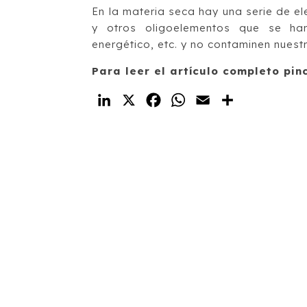
En la materia seca hay una serie de el
y otros oligoelementos que se ha
energético, etc. y no contaminen nuest
Para leer el artículo completo pin
LinkedIn
X
Facebook
WhatsApp
Email
Compartir