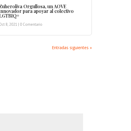
Zuheroliva Orgullosa, un AOVE
innovador para apoyar al colectivo
LGTBIQ+
Oct 8, 2021
| 0 Comentario
Entradas siguientes »