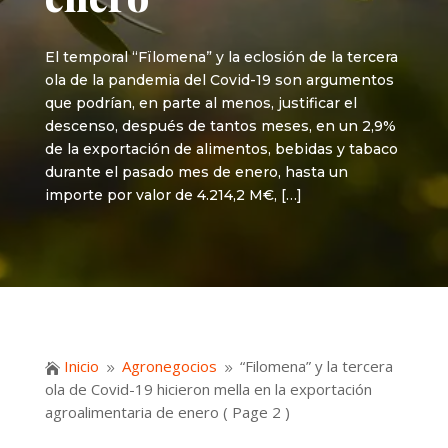
El temporal “Fïlomena” y la eclosión de la tercera
ola de la pandemia del Covid-19 son argumentos
que podrían, en parte al menos, justificar el
descenso, después de tantos meses, en un 2,9%
de la exportación de alimentos, bebidas y tabaco
durante el pasado mes de enero, hasta un
importe por valor de 4.214,2 M€, […]
Inicio
Agronegocios
“Filomena” y la tercera

9
9
ola de Covid-19 hicieron mella en la exportación
agroalimentaria de enero
( Page 2 )