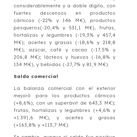
considerablemente y a doble dígito, con
fuertes descensos en productos
cárnicos (-22% y 146 M€), productos
pesqueros(-20,4% y 531,1 M€), frutas,
hortalizas y legumbres (-19,3% y 457,4
M€); aceites y grasas (-18,6% y 218,8
M€); azúcar, café y cacao (-17,5% y
206,8 M€); lácteos y huevos (-16,8% y
134 M€), y bebidas (-27,7% y 81,9 M€).
Saldo comercial
La balanza comercial con el exterior
mejoró para los productos cárnicos
(+8,6%), con un superávit de 643,3 M€);
frutas, hortalizas y legumbres (+4,6% y
+1.391,6 M€), y aceites y grasas
(+163,8% y +113,7 M€).
En cambio, aunque el saldo fue positivo