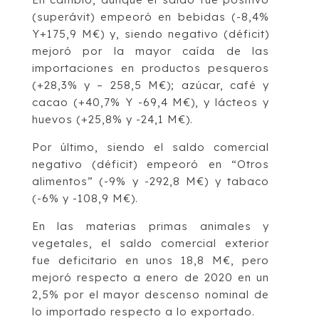
(superávit) empeoró en bebidas (-8,4%
Y+175,9 M€) y, siendo negativo (déficit)
mejoró por la mayor caída de las
importaciones en productos pesqueros
(+28,3% y – 258,5 M€); azúcar, café y
cacao (+40,7% Y -69,4 M€), y lácteos y
huevos (+25,8% y -24,1 M€).
Por último, siendo el saldo comercial
negativo (déficit) empeoró en “Otros
alimentos” (-9% y -292,8 M€) y tabaco
(-6% y -108,9 M€).
En las materias primas animales y
vegetales, el saldo comercial exterior
fue deficitario en unos 18,8 M€, pero
mejoró respecto a enero de 2020 en un
2,5% por el mayor descenso nominal de
lo importado respecto a lo exportado.