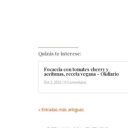
Quizás te interese:
Focaccia con tomates cherry y
aceitunas, receta vegana – Okdiario
Oct 2, 2021
| 0 Comentario
« Entradas más antiguas