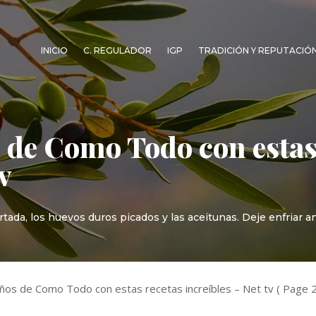
INICIO
C. REGULADOR
IGP
TRADICIÓN Y REPUTACIÓ
os de Como Todo con estas
v
tada, los huevos duros picados y las aceitunas. Deje enfriar an
años de Como Todo con estas recetas increíbles – Net tv
( Page 2