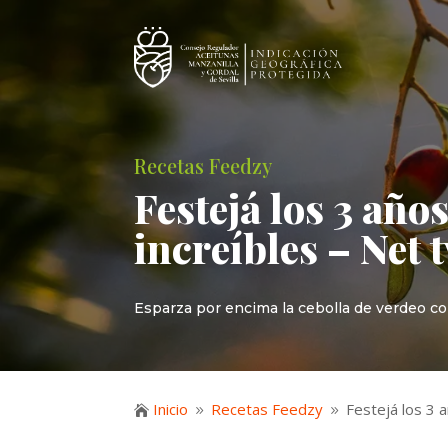
Recetas Feedzy
Festejá los 3 añ
increíbles – Net t
Esparza por encima la cebolla de verdeo cor
Inicio
Recetas Feedzy
Festejá los 3 

9
9