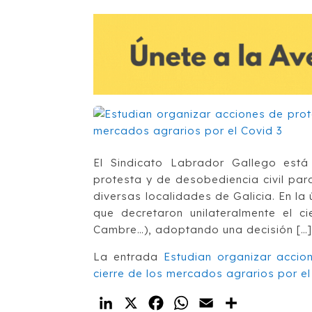
El Sindicato Labrador Gallego está
protesta y de desobediencia civil para
diversas localidades de Galicia. En l
que decretaron unilateralmente el c
Cambre…), adoptando una decisión […
La entrada
Estudian organizar accio
cierre de los mercados agrarios por el
LinkedIn
X
Facebook
WhatsApp
Email
Compartir