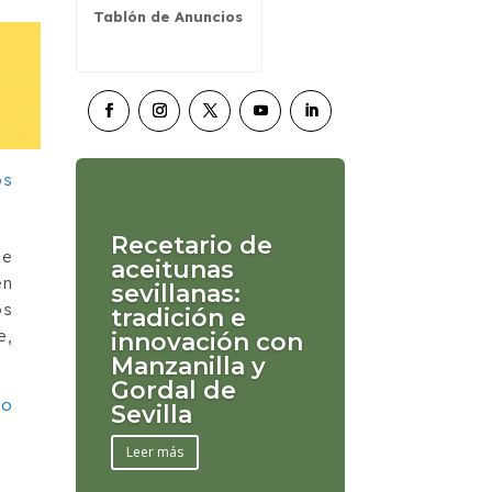
Tablón de Anuncios
Recetario de
de
aceitunas
en
sevillanas:
os
tradición e
e,
innovación con
Manzanilla y
Gordal de
vo
Sevilla
Leer más