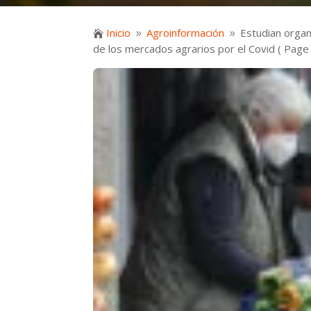
Inicio
Agroinformación
Estudian organ

9
9
de los mercados agrarios por el Covid
( Page 