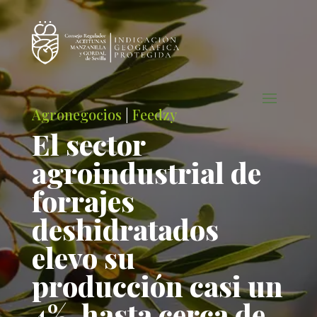
Agronegocios
|
Feedzy
El sector
agroindustrial de
forrajes
deshidratados
elevo su
producción casi un
4%, hasta cerca de