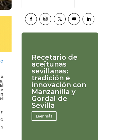
Recetario de
aceitunas
sevillanas:
 a
tradición e
a.
innovación con
al
ue
Manzanilla y
un
Gordal de
el
Sevilla
ón
Leer más
ia
as