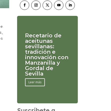
se
s,
Recetario de
os
aceitunas
sevillanas:
tradición e
innovación con
Manzanilla y
Gordal de
Sevilla
Leer más
Suscríbete a