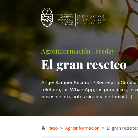
Agroinformación
|
Feedzy
El gran reseteo
Angel Samper Secorún / Secretario General d
teléfono, los WhatsApp, los periódicos, el c
pasos del día, antes siquiera de tomar […]
Inicio
Agroinformación
El gran resete

9
9