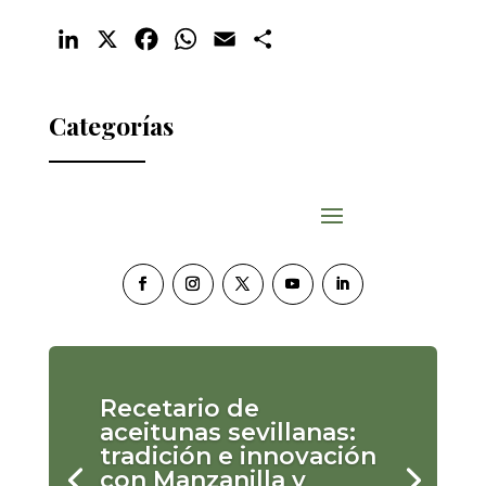
LinkedIn
X
Facebook
WhatsApp
Email
Compartir
Categorías
Recetario de
aceitunas sevillanas:
tradición e innovación
con Manzanilla y