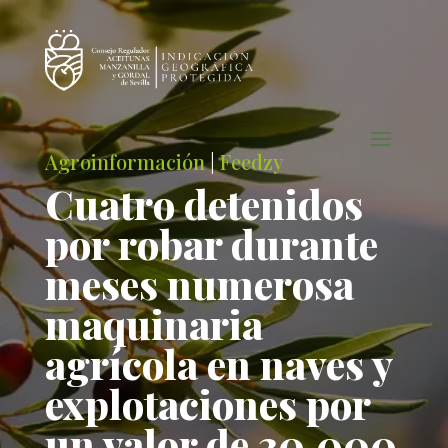
Agroinformación
|
Feedzy
Cuatro detenidos
por robar durante
meses numerosa
maquinaria
agrícola en naves y
explotaciones por
un valor de 30.000