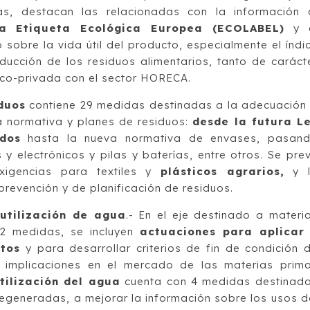
s, destacan las relacionadas con la información 
a Etiqueta Ecológica Europea (ECOLABEL)
y e
sobre la vida útil del producto, especialmente el índi
ducción de los residuos alimentarios, tanto de caráct
co-privada con el sector HORECA.
duos
contiene 29 medidas destinadas a la adecuación
la normativa y planes de residuos:
desde la futura L
dos
hasta la nueva normativa de envases, pasan
y electrónicos y pilas y baterías, entre otros. Se pre
xigencias para textiles y
plásticos agrarios,
y l
evención y de planificación de residuos.
utilización de agua
.- En el eje destinado a materi
2 medidas, se incluyen
actuaciones para aplicar
tos
y para desarrollar criterios de fin de condición 
s implicaciones en el mercado de las materias prim
tilización del agua
cuenta con 4 medidas destinad
egeneradas, a mejorar la información sobre los usos d