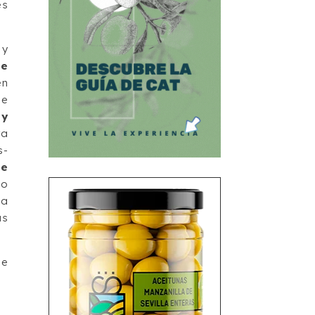
es
 y
de
n
de
y
ra
s-
de
eo
la
as
e