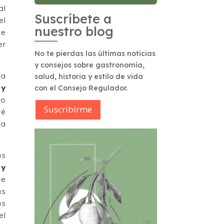
al
Suscríbete a
l
nuestro blog
ce
er
No te pierdas las últimas noticias
y consejos sobre gastronomía,
 a
salud, historia y estilo de vida
ey
con el Consejo Regulador.
do
Suscribírme
vé
a
as
 y
de
as
as
el