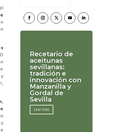
el
de
en
ón
as
Recetario de
CO
aceitunas
on
sevillanas:
de
tradición e
 y
innovación con
n,
Manzanilla y
Gordal de
Sevilla
n
,
de
Leer más
la
 y
de