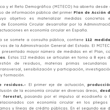
ógica y el Reto Demográfico (MITECO) ha abierto desde 
eso de información pública del primer
Plan de Acción 
yo objetivo es materializar medidas concretas 
 de Economía Circular desarrollar por la Administraci
actuaciones en economía circular en España.
ra se somete a consulta pública, contiene
112 medid
tivos de la Administración General del Estado. El MITE
ha presentado mayor número de medidas en el Plan, c
das
. Estas 112 medidas se articulan en torno a 8 ejes 
estión de residuos, materias primas secundarias
transversal, sensibilización y participación, investigació
 y formación.
 residuos.-
El primer eje de actuación,
producció
clusión de la economía circular en diversas áreas,
des
 forestal,
pasando por el impulso al ecodiseño o 
 relacionados con economía circular en los pliegos
mos y líneas de crédito públicas. En el segundo eje 