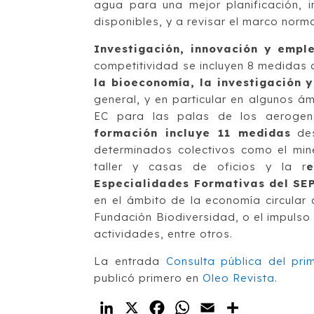
agua para una mejor planificación, i
disponibles, y a revisar el marco norma
Investigación, innovación y emple
competitividad se incluyen 8 medidas
la bioeconomía, la investigación 
general, y en particular en algunos á
EC para las palas de los aerogener
formación incluye 11 medidas
des
determinados colectivos como el mine
taller y casas de oficios y la r
e
Especialidades Formativas del SE
en el ámbito de la economía circula
Fundación Biodiversidad, o el impuls
actividades, entre otros.
La entrada
Consulta pública del pr
publicó primero en
Oleo Revista
.
LinkedIn
X
Facebook
WhatsApp
Email
Compartir