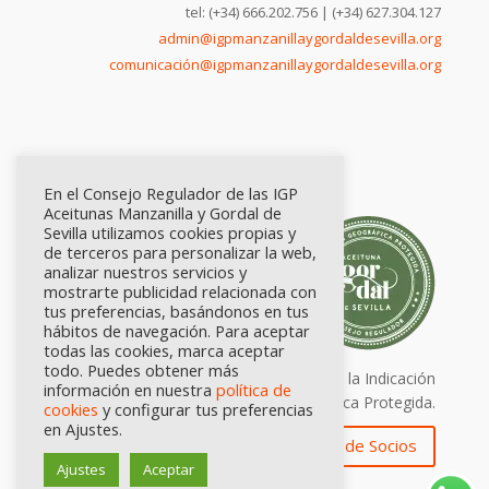
tel: (+34) 666.202.756 | (+34) 627.304.127
admin@igpmanzanillaygordaldesevilla.org
comunicación@igpmanzanillaygordaldesevilla.org
En el Consejo Regulador de las IGP
Aceitunas Manzanilla y Gordal de
Sevilla utilizamos cookies propias y
de terceros para personalizar la web,
analizar nuestros servicios y
mostrarte publicidad relacionada con
tus preferencias, basándonos en tus
hábitos de navegación. Para aceptar
todas las cookies, marca aceptar
todo. Puedes obtener más
Calidad certificada por Origen. Sellos de la Indicación
información en nuestra
política de
Geográfica Protegida.
cookies
y configurar tus preferencias
en Ajustes.
Zona de Socios
Ajustes
Aceptar