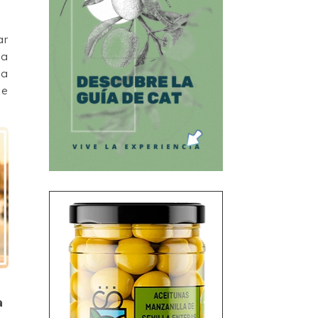
ar
na
ta
je
a