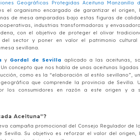
ciones Geográficas Protegidas Aceituna Manzanilla 
s el organismo encargado de garantizar el origen, 
itunas de mesa amparadas bajo estas figuras de calid
 cooperativas, industrias transformadoras y envasador
na, con el objetivo de proteger el olivar tradicion
d del sector y poner en valor el patrimonio cultural
 mesa sevillana.
a
y
Gordal de Sevilla
aplicado a las aceitunas, s
 Un concepto que nos habla de unas aceitunas ligadas
cción, como es la “elaboración al estilo sevillano”, u
geográfica que comprende la provincia de Sevilla. 
or los consumidores en razón a este origen y a 
cada Aceituna”?
ueva campaña promocional del Consejo Regulador de l
Sevilla. Su objetivo es reforzar el valor del origen, 