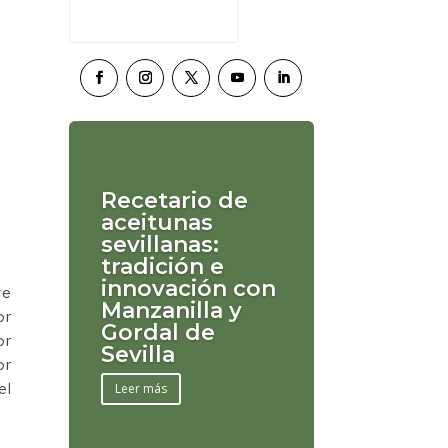
Recetario de
aceitunas
sevillanas:
tradición e
innovación con
ve
Manzanilla y
or
Gordal de
or
Sevilla
or
el
Leer más