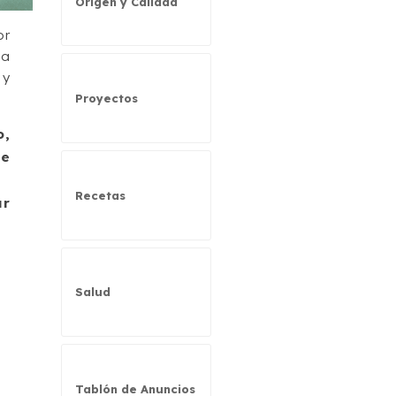
Origen y Calidad
or
la
 y
Proyectos
o,
de
Recetas
ar
Salud
Tablón de Anuncios