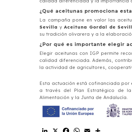
calidad diferenciada y la importancia de
¿Qué aceitunas promociona est
La campaña pone en valor las acei
Sevilla
y
Aceituna Gordal de Sevil
su tradición olivarera y a la elaboración
¿Por qué es importante elegir a
Elegir aceitunas con IGP permite reco
calidad diferenciada. Además, contribu
la actividad de agricultores, coopera
Esta actuación está cofinanciada por
a través del Plan Estratégico de la
Alimentación y la Junta de Andalucía.
LinkedIn
X
Facebook
WhatsApp
Email
Compartir