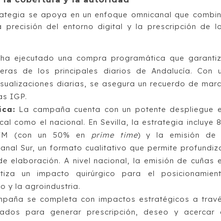
trategia se apoya en un enfoque omnicanal que combi
 precisión del entorno digital y la prescripción de l
ha ejecutado una compra programática que garanti
ras de los principales diarios de Andalucía. Con 
sualizaciones diarias, se asegura un recuerdo de mar
las IGP.
ica:
La campaña cuenta con un potente despliegue 
al como el nacional. En Sevilla, la estrategia incluye 
s FM (con un 50% en
prime time
) y la emisión de
al Sur, un formato cualitativo que permite profundiz
de elaboración. A nivel nacional, la emisión de cuñas 
iza un impacto quirúrgico para el posicionamien
io y la agroindustria.
paña se completa con impactos estratégicos a trav
ados para generar prescripción, deseo y acercar 