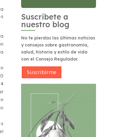
na
Suscríbete a
os
nuestro blog
za
No te pierdas las últimas noticias
un
y consejos sobre gastronomía,
ca
salud, historia y estilo de vida
con el Consejo Regulador.
en
Suscribírme
80
 4
ar
en
to
és
el