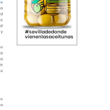
de
la
ad
as
al
 y
on
 a
na
Un
su
as
la