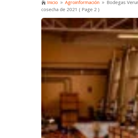
Inicio
Agroinformación
Bodegas Verum 

9
9
cosecha de 2021
( Page 2 )