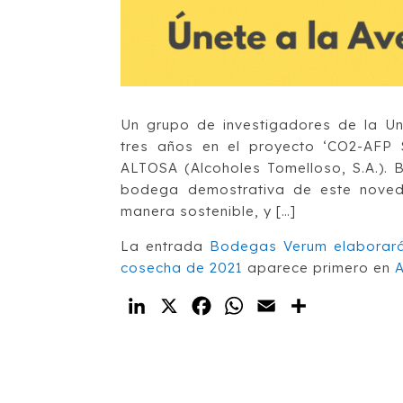
Un grupo de investigadores de la Un
tres años en el proyecto ‘CO2-AFP S
ALTOSA (Alcoholes Tomelloso, S.A.). 
bodega demostrativa de este noved
manera sostenible, y […]
La entrada
Bodegas Verum elaborará 
cosecha de 2021
aparece primero en
LinkedIn
X
Facebook
WhatsApp
Email
Compartir