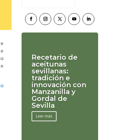
te
de
Recetario de
la
aceitunas
de
sevillanas:
tradición e
innovación con
la
Manzanilla y
Gordal de
Sevilla
Leer más