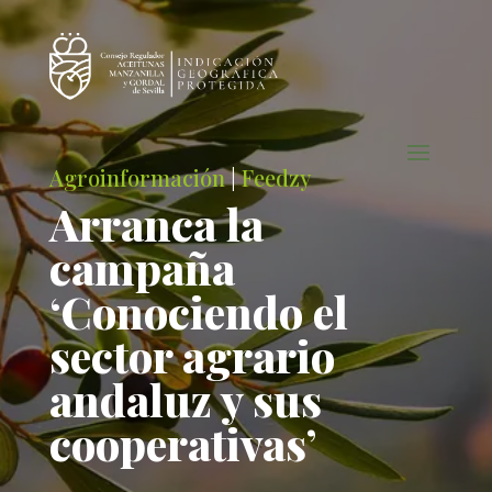
Agroinformación
|
Feedzy
Arranca la
campaña
‘Conociendo el
sector agrario
andaluz y sus
cooperativas’